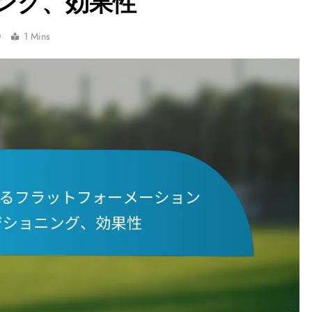
ング、効果性
0
1 Mins